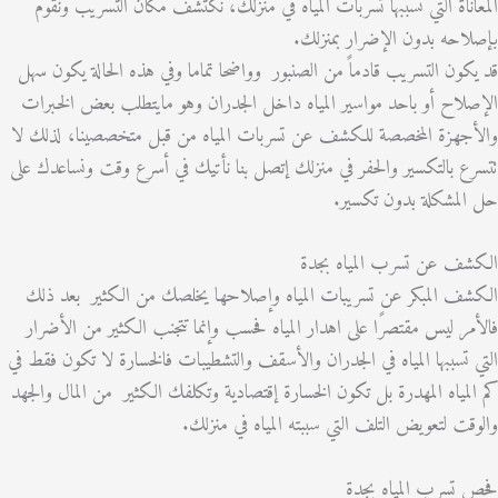
ناة التي تسببها تسربات المياه في منزلك، نكتشف مكان التسريب ونقوم
حه بدون الإضرار بمنزلك.
ون التسريب قادماً من الصنبور وواضحا تماما وفي هذه الحالة يكون سهل
اح أو باحد مواسير المياه داخل الجدران وهو مايتطلب بعض الخبرات
هزة المخصصة للكشف عن تسربات المياه من قبل متخصصينا، لذلك لا
 بالتكسير والحفر في منزلك إتصل بنا نأتيك في أسرع وقت ونساعدك على
مشكلة بدون تكسير.
ف عن تسرب المياه بجدة
 المبكر عن تسريبات المياه وإصلاحها يخلصك من الكثير بعد ذلك
ر ليس مقتصرًا على اهدار المياه فحسب وإنما تتجنب الكثير من الأضرار
تسببها المياه في الجدران والأسقف والتشطيبات فالخسارة لا تكون فقط في
مياه المهدرة بل تكون الخسارة إقتصادية وتكلفك الكثير من المال والجهد
ت لتعويض التلف التي سببته المياه في منزلك.
سرب المياه بجدة