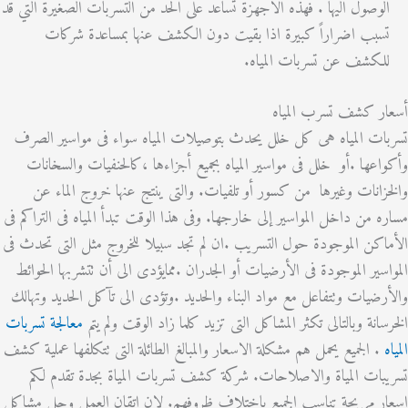
وصول اليها . فهذه الاجهزة تساعد على الحد من التسربات الصغيرة التي قد
بب اضراراً كبيرة اذا بقيت دون الكشف عنها بمساعدة شركات
كشف عن تسربات المياه.
ر كشف تسرب المياه
ت المياه هى كل خلل يحدث بتوصيلات المياه سواء فى مواسير الصرف
عها .أو خلل فى مواسير المياه بجميع أجزاءها ،كالحنفيات والسخانات
انات وغيرها من كسور أو تلفيات. والتى ينتج عنها خروج الماء عن
 من داخل المواسير إلى خارجها. وفى هذا الوقت تبدأ المياه فى التراكم فى
كن الموجودة حول التسريب .ان لم تجد سبيلا للخروج مثل التى تحدث فى
سير الموجودة فى الأرضيات أو الجدران .ممايؤدى الى أن تتشربها الحوائط
ضيات وتتفاعل مع مواد البناء والحديد .وتؤدى الى تآكل الحديد وتهالك
انة وبالتالى تكثر المشاكل التى تزيد كلما زاد الوقت ولم يتم
معالجة تسربات
 الجميع يحمل هم مشكلة الاسعار والمبالغ الطائلة التى تتكلفها عملية كشف
ات المياة والاصلاحات. شركة كشف تسربات المياة بجدة تقدم لكم
 مريحة تناسب الجميع باختلاف ظروفهم. لان اتقان العمل وحل مشاكل