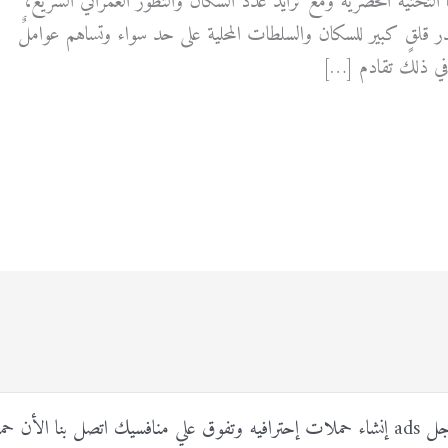
ها التحتية الحضرية ومع تزايد عدد السكان والتطور العمراني السريع،
 قلقٍ كبير للسكان والسلطات المحلية على حد سواء وتساهم عواملٌ
 في ذلك تقادم […]
قرات الإحتياليه