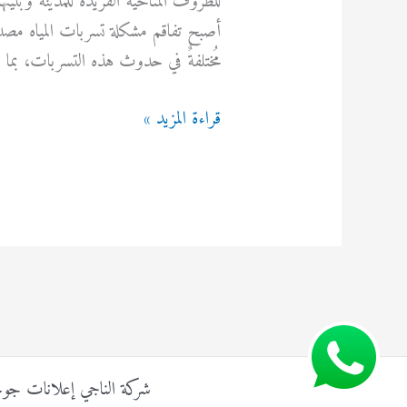
للظروف المناخية الفريدة للمدينة وبنيت
أصبح تفاقم مشكلة تسربات المياه مصدر
مُختلفةٌ في حدوث هذه التسربات، بما
معالجة
قراءة المزيد »
تسربات
المياه
بالدمام
شركة الناجي إعلانات جوجل ads إنشاء حملات إحترافيه وتفوق علي منافسيك اتصل بنا الأن حمايه من الن