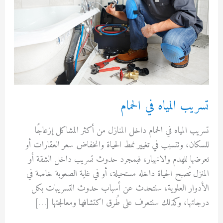
ب المياه في الحمام
 المياه في الحمام داخل المنازل من أكثر المشاكل إزعاجًا
ن، وتتسبب في تغيير نمط الحياة وانخفاض سعر العقارات أو
ا للهدم والانهيار، فبمجرد حدوث تسريب داخل الشقة أو
ل تُصبح الحياة داخله مستحيلة، أو في غاية الصعوبة خاصة في
وار العلوية، سنتحدث عن أسباب حدوث التسريبات بكل
ها، وكذلك سنتعرف على طُرق اكتشافها ومعالجتها […]