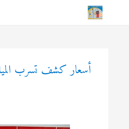
خطي
لى
لمحتوى
أسعار كشف تسرب الميا