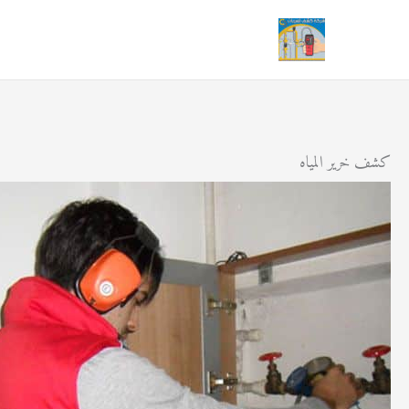
خطي
لى
لمحتوى
كشف خرير المياه