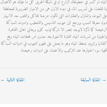
ه او كسر في خطوطك الزارع او في شبكة الحريق كل ما عليك هو الاتصال
لقضاء على تسريب الماء في مهده الاول هى من الاموار الضرورية للمحافظة
لبيوت والمنازل والعقارات التى تكون عرضة للتاكل والتلف حد الانهيار
عرفة السبب ويرجع الى عيوب التاسيس والتشطيب وادوت السباكة
صة كما ذكرنا لايوجد بمصر الا شركة توب كايرو ويعاني اهالى القاهرة
زة من تسربات المياه الفترة الاخيرة بعد صدرو امر لمحطات المياه برفع
ا وتزويد ضغط المياه وهو ما يعمل على ظهرو العيوب في ادوات السباكة
 سوء اختيارها عند التركيب والاعتماد على ادوات رخيصة.
مقالة السابقة
المقالة التالية
←