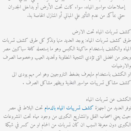
لاحات مواسير المياه. سواء كانت تحت الأرض أو بداخل الجدران
ي نتأكد من عدم التأثير علي المباني أو المنازل الخاصة بنا.
تسربات المياه تحت الارض
كشف تسربات المياه: يوجد العديد منها ونذكر كل طرق كشف تسربات
ه والكشف باستخدام ماكينة الكبس وهو ما يستعمله كافة سباكبين مصر
ر من افضل التى تؤدي النتجية المطلوبة وتحديد العيب وخصوصا الصرف
رضيات
كشف باستخدام مايعرف بضغط النتروجيبن وهو امر مهم يودى الى
مشاكل تسريبات مواسير التغذية ويظهر مشاكل الصرف .
ف عن تسربات المياه
العديد من اجهزة
كشف تسريبات المياه بالدمام
تحت البلاط في مصر
عني اصحاب الفلل والمشاريع الكبرى من وجود مياه تحت المشروعات
ى دون معرفة السبب ان كان تسربات من الحمام او من كسر في شبكة