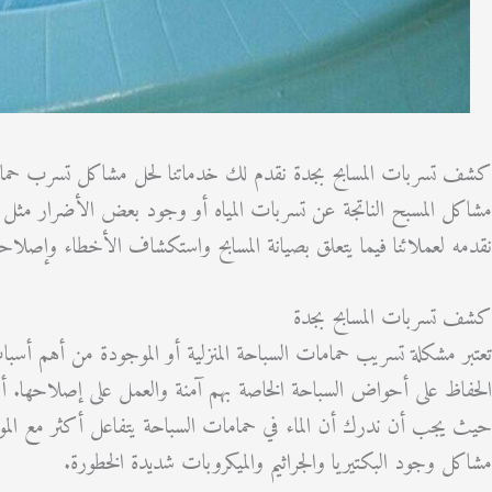
كشف تسربات المسابح بجدة نقدم لك خدماتنا لحل مشاكل تسرب حمام ا
مشاكل المسبح الناتجة عن تسربات المياه أو وجود بعض الأضرار مثل ال
نقدمه لعملائنا فيما يتعلق بصيانة المسابح واستكشاف الأخطاء وإصلاحه
كشف تسربات المسابح بجدة
تعتبر مشكلة تسريب حمامات السباحة المنزلية أو الموجودة من أهم أسباب
الحفاظ على أحواض السباحة الخاصة بهم آمنة والعمل على إصلاحها. 
حيث يجب أن ندرك أن الماء في حمامات السباحة يتفاعل أكثر مع المو
مشاكل وجود البكتيريا والجراثيم والميكروبات شديدة الخطورة.