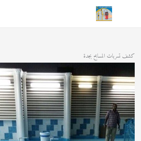
خطي
لى
لمحتوى
كشف تسربات المسابح بجدة