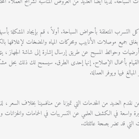
سباحة. لدينا أيضًا العديد من العروض المناسبة لشرائح العملاء المخ
شاكل التسرب المتعلقة بأحواض السباحة. أولاً ، قم بإيجاد المشكلة بأ
غلق جميع موصلات الأنابيب ومحركات المياه والمضخات لإغلاقها بال
يات وحوائط المسبح عن طريق إرسال إشارة إلى شاشة الجهاز ، يتم 
ل والقيام بأعمال الإصلاح. إنها إحدى الطرق. سيسمح لك ذلك بحل مش
بالغ فيها ويوفر العمالة.
نقدم العديد من الخدمات التي تميزنا عن منافسينا بخلاف السعر ، لذ
برة واسعة في الكشف العلمي عن التسريبات في الحمامات والخزانات 
 التي قد تضر بصحة عائلتك.