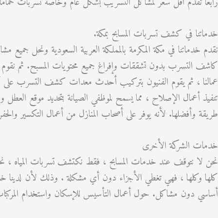
رابعا نقدم اقل سعر لمشاكل التسريب بشكل عام وخاصة تسربات حمامات ال
خدماتنا في كشف تسربات المسابح بمكة.
نقدم خدماتنا في مكة المكرمة بالمملكة العربية السعودية ونحل جميع م
كاشف التسرب بدون تشققات وإفراغ جميع محتويات المسبح. ثم نقوم ب
عمالنا ، ثم يقوم الفنيون بتركيب أحدث معدات كشف التسرب على أرض
تنفيذ أعمال الإصلاح ، مما يسمح لموظفي الصيانة بتحديد موقع العط
طريقة وأفضلها. لأنه يوفر على أصحاب المنازل من أعمال التكسير والحفر الم
خدمات الشركة الأخرى
نحن لا نتوقف عند خدمات المسابح ، فقط نكتشف تسربات المياه ، نحن 
كلها وكلها ، فهي تغطي الأجزاء دون أي مشكلة . وذلك لأن لدينا خ
أساسي دون مشاكل. حول أعمال التأسيس للإسكان واستخدام المركبات