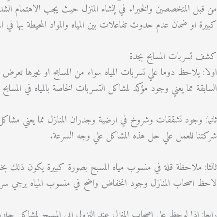
من قبل المتخصصين والخبراء في إنشاء المنزل حيث يجب الاهتمام الشديد
كبيرة او ضمان عدم حدوث تفاعلات بين المياه والمواد المحيطة بها في ال
كشف تسربات المسابح بجدة
اولا: يلاحظ دوما علي تسربات المياه سواء من المسابح او غيرها تعرض اص
السابقة مما يعني وجود مؤكد لمشاكل التسربات الخاصة بالمياه في المسابح
ثانيا: وجود تشققات وشروخ في ارضية وجدران المنازل مما يعني مشاكل ا
شركتنا للعمل علي حل هذه المشاكل علي وجه السرعة.
ثالثا: ملاحظة قلة في منسوب مياه المسبح بصورة كبيرة يكون ذلك بخلا
لاحظ اصحاب المنازل وجود انخفاض واضح في منسوب المياه يرجي سرع
رابعا: إذا لوحظ علي اصحاب المنزل عند النزول إلي المسبح لمشاكل جلد