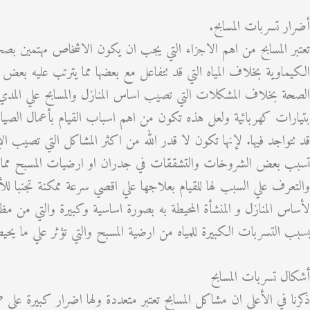
أضرار تسربات المسابح.
تعتبر المسابح من اهم الاجزاء التي يجب ان يكون الاشخاص مهتمين بص
الكيماوية بخلاف المياه التي قد تتفاعل مع بعضها مما يترتب عليه ب
الصحة بخلاف المشكلات التي تصيب اساس المنازل والمسابح علي المدي البع
بتيارات كهربائية ولعل هذه تكون من اهم اسباب القيام بأعمال الص
قد تتواجد فيها. لإنها تكون لا قدر الله من اكثر المشاكل التي تصيب ال
تسبب بعض الشروخات والتشققات في جدران او ارضيات المسبح مما يع
والتعرف علي السبب لها للقيام بعلاجها علي اقصي سرعة ممكنة تجنبا للأضر
لأساس المنازل و المنشأة المحيطة به بصورة اساسية وكبيرة والتي من 
بسبب التسربات الكبيرة للمياه من ارضية المسبح والتي تؤثر علي ما يحي
أشكال تسربات المسابح
ذكرنا في الأعلى ان مشاكل المسابح تعتبر متعددة ولها اضرار كبيرة علي 