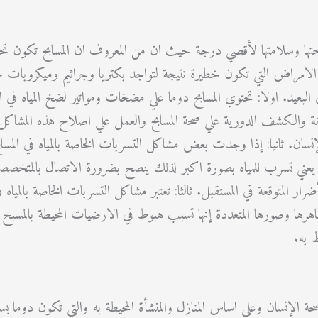
حتها وسلامتها لأقصي درجة حيث ان من المعروف ان المسابح تكون تحتو
عض الامراض التي تكون خطيرة نتيجة لتواجد بكتريا وجراثيم وميكروبا
يد. اولا: تحتوي المسابح دوما علي مضخات ومواتير لضخ المياه في المسا
يانة والكشف الدورية علي صحة المسابح والعمل علي اصلاح هذه المش
إنسان. ثانيا: إذا وجدت بعض مشاكل التسربات الخاصة بالمياه في المساب
ني تسرب للمياه بصورة اكبر لذلك ينصح بضرورة الاتصال بالمتخصص
ار المتوقعة في المستقبل. ثالثا: تعتبر مشاكل التسربات الخاصة بالمياه
مظاهرها وصورها المتعددة إنها تسبب هبوط في الارضيات المحيطة بالمس
ط به.
صحة الإنسان وعلي اساس المنازل والمنشأة المحيطة به والتي تكون دوما ب